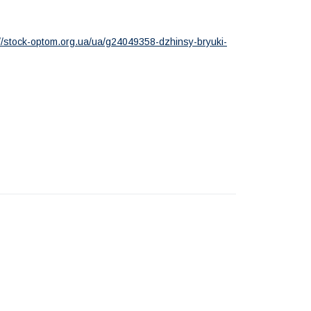
://stock-optom.org.ua/ua/g24049358-dzhinsy-bryuki-