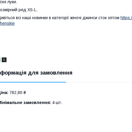
ізні луки.
озмірний ряд XS-L.
ивіться всі наші новинки в категорії жіночі джинси сток оптом
https
henskie
нформація для замовлення
іна:
782,80 ₴
Мінімальне замовлення:
4 шт.