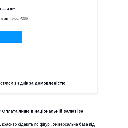
 — 4 шт.
оптом
Код:
4285
ротягом 14 днів
за домовленістю
Є Оплата лише в національній валюті за
 красиво сідають по фігурі. Універсальна база під