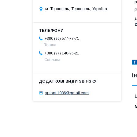
р
м. Тернопіль, Тернопіль, Україна
Р
Д
z
+380 (96) 577-77-71
Тетяна
+380 (97) 140-95-21
Світлана
І
optopt.1986@gmail.com
Ц