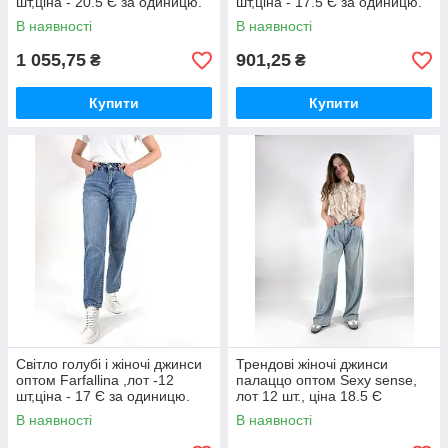
шт,ціна - 20.5 Є за одиницю.
шт,ціна - 17.5 Є за одиницю.
В наявності
В наявності
1 055,75
901,25
₴
₴
Купити
Купити
Світло голубі і жіночі джинси
Трендові жіночі джинси
оптом Farfallina ,лот -12
палаццо оптом Sexy sense,
шт,ціна - 17 Є за одиницю.
лот 12 шт., ціна 18.5 Є
В наявності
В наявності