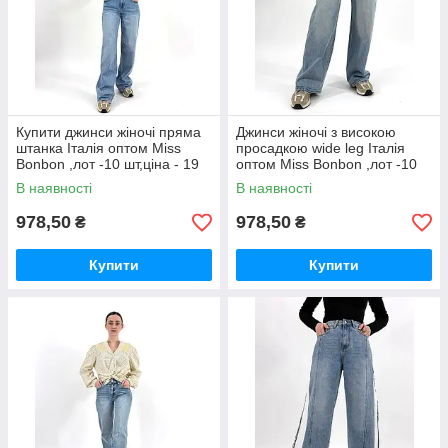
Купити джинси жіночі пряма
Джинси жіночі з високою
штанка Італія оптом Miss
просадкою wide leg Італія
Bonbon ,лот -10 шт,ціна - 19
оптом Miss Bonbon ,лот -10
Є за одиницю.
шт,ціна - 19 Є за одиницю.
В наявності
В наявності
978,50
978,50
₴
₴
Купити
Купити