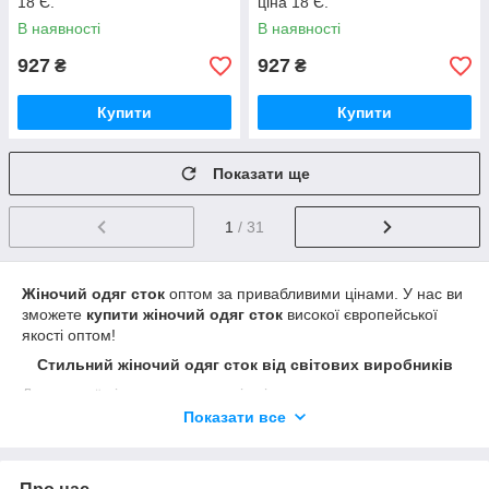
18 Є.
ціна 18 Є.
В наявності
В наявності
927
927
₴
₴
Купити
Купити
Показати ще
1
/ 31
Жіночий одяг сток
оптом за привабливими цінами. У нас ви
зможете
купити жіночий одяг сток
високої європейської
якості оптом!
Стильний жіночий одяг сток від світових виробників
Для кожної жінки, незалежно від віку, важливо виглядати
ефектно і неповторно. У нашому асортименті
Показати все
представлений
стоковий одяг жіночий, ціна
якого вас
приємно здивує. Оптова закупівля – унікальна можливість
поповнити гардероб якісними речами, за допомогою яких