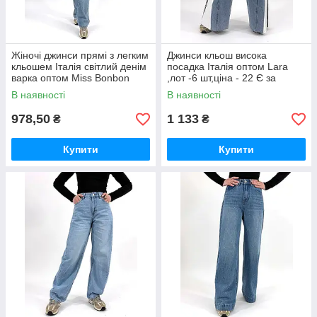
Жіночі джинси прямі з легким
Джинси кльош висока
кльошем Італія світлий денім
посадка Італія оптом Lara
варка оптом Miss Bonbon
,лот -6 шт,ціна - 22 Є за
,лот -10 шт,ціна - 19 Є за
одиницю.
В наявності
В наявності
одиницю.
978,50
1 133
₴
₴
Купити
Купити