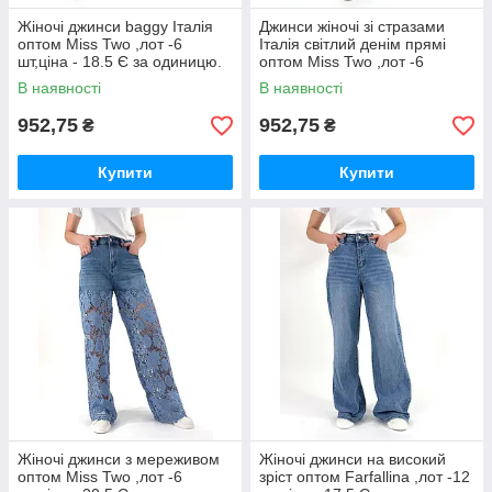
Жіночі джинси baggy Італія
Джинси жіночі зі стразами
оптом Miss Two ,лот -6
Італія світлий денім прямі
шт,ціна - 18.5 Є за одиницю.
оптом Miss Two ,лот -6
шт,ціна - 18.5 Є за одиницю.
В наявності
В наявності
952,75
952,75
₴
₴
Купити
Купити
Жіночі джинси з мереживом
Жіночі джинси на високий
оптом Miss Two ,лот -6
зріст оптом Farfallina ,лот -12