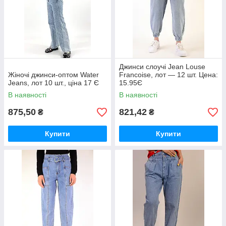
Джинси слоучі Jean Louse
Жіночі джинси-оптом Water
Francoise, лот — 12 шт. Цена:
Jeans, лот 10 шт., ціна 17 Є
15.95Є
В наявності
В наявності
875,50
821,42
₴
₴
Купити
Купити