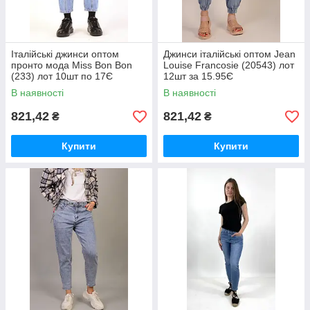
Італійські джинси оптом
Джинси італійські оптом Jean
пронто мода Miss Bon Bon
Louise Francosie (20543) лот
(233) лот 10шт по 17Є
12шт за 15.95Є
В наявності
В наявності
821,42
821,42
₴
₴
Купити
Купити