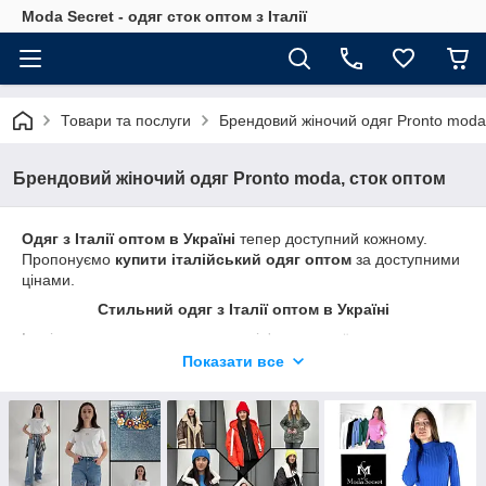
Moda Secret - одяг сток оптом з Італії
Товари та послуги
Брендовий жіночий одяг Pronto moda
Брендовий жіночий одяг Pronto moda, сток оптом
Одяг з Італії оптом в Україні
тепер доступний кожному.
Пропонуємо
купити
італійський одяг
оптом
за доступними
цінами.
Стильний одяг з Італії оптом в Україні
Італія заслужено вважається матір'ю сучасної моди, тому
продукція від італійських виробників користується
Показати все
популярністю по всьому світу. Українські модниці, яких
цікавить
одяг оптом з Італії
, мають прекрасну можливість
придбати брендові речі високої якості. Ми пропонуємо
нашим клієнтам широкий асортимент товару за привабливою
ціною.