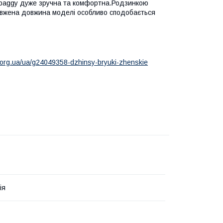
 baggy дуже зручна та комфортна.Родзинкою
овжена довжина моделі особливо сподобається
m.org.ua/ua/g24049358-dzhinsy-bryuki-zhenskie
ія