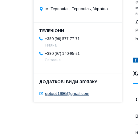
с
м
м. Тернопіль, Тернопіль, Україна
в
Д
Р
Б
+380 (96) 577-77-71
Тетяна
+380 (97) 140-95-21
Світлана
Х
optopt.1986@gmail.com
В
В