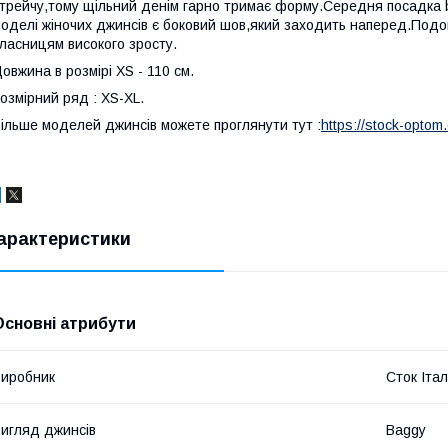
трейчу,тому щільний денім гарно тримає форму.Середня посадка
оделі жіночих джинсів є боковий шов,який заходить наперед.Под
ласницям високого зросту.
овжина в розмірі XS - 110 см.
озмірний ряд : XS-XL.
ільше моделей джинсів можете проглянути тут :
https://stock-opto
арактеристики
Основні атрибути
иробник
Сток Італ
игляд джинсів
Baggy