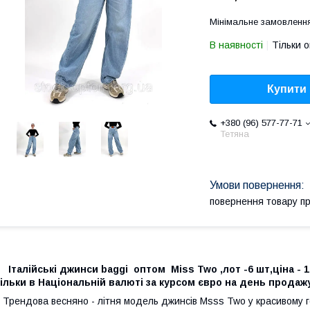
Мінімальне замовлення
В наявності
Тільки 
Купити
+380 (96) 577-77-71
Тетяна
повернення товару п
Італійські джинси baggi
оптом Miss Two ,лот -6 шт,ціна - 
ільки в Національній валюті за курсом євро на день прода
Трендова весняно - літня модель джинсів Msss Two у красивому г