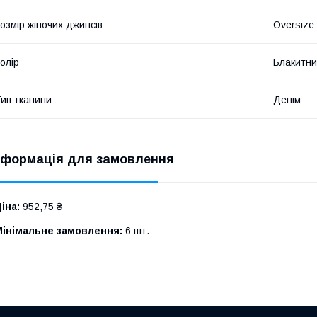
озмір жіночих джинсів
Oversize
олір
Блакитн
ип тканини
Денім
нформація для замовлення
іна:
952,75 ₴
Мінімальне замовлення:
6 шт.