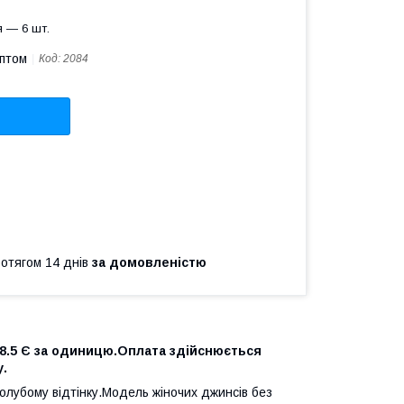
 — 6 шт.
оптом
Код:
2084
ротягом 14 днів
за домовленістю
18.5 Є за одиницю.Оплата здійснюється
жу.
олубому відтінку.Модель жіночих джинсів без