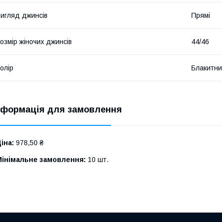
игляд джинсів
Прямі
озмір жіночих джинсів
44/46
олір
Блакитн
нформація для замовлення
іна:
978,50 ₴
Мінімальне замовлення:
10 шт.