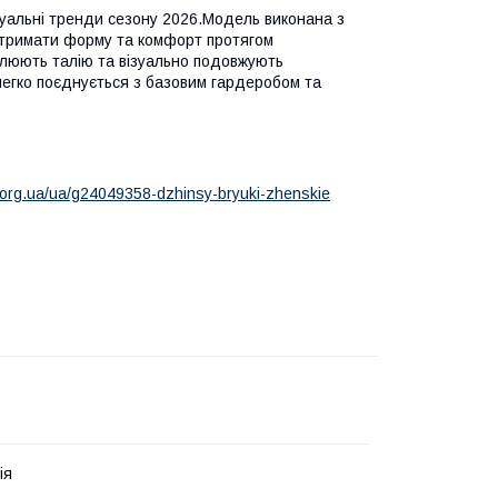
уальні тренди сезону 2026.Модель виконана з
е тримати форму та комфорт протягом
слюють талію та візуально подовжують
легко поєднується з базовим гардеробом та
m.org.ua/ua/g24049358-dzhinsy-bryuki-zhenskie
ія