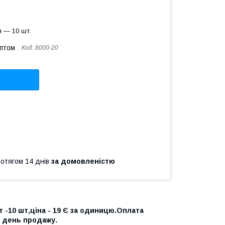
 — 10 шт.
оптом
Код:
8000-20
ротягом 14 днів
за домовленістю
т -10 шт,ціна - 19 Є за одиницю.Оплата
на день продажу.