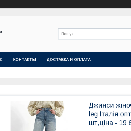
ом
АС
КОНТАКТЫ
ДОСТАВКА И ОПЛАТА
Джинси жіноч
leg Італія оп
шт,ціна - 19