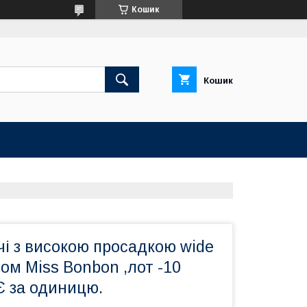
Кошик
Кошик
і з високою просадкою wide
том Miss Bonbon ,лот -10
 Є за одиницю.