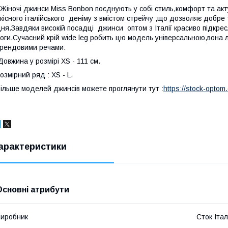
іночі джинси Miss Bonbon поєднують у собі стиль,комфорт та акт
кісного італійського деніму з вмістом стрейчу ,що дозволяє добр
ня.Завдяки високій посадці джинси оптом з Італії красиво підкре
оги.Сучасний крій wide leg робить цю модель універсальною,вона 
рендовими речами.
овжина у розмірі XS - 111 см.
озмірний ряд : XS - L.
ільше моделей джинсів можете проглянути тут :
https://stock-opto
арактеристики
Основні атрибути
иробник
Сток Італ