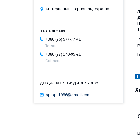
Ж
м. Тернопіль, Тернопіль, Україна
я
д
н
т
Д
+380 (96) 577-77-71
Р
Тетяна
Б
+380 (97) 140-95-21
Світлана
Х
optopt.1986@gmail.com
В