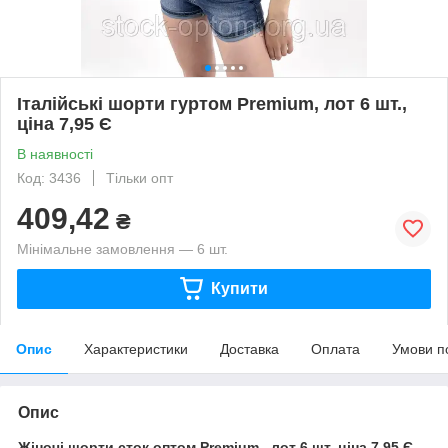
Італійські шорти гуртом Premium, лот 6 шт.,
ціна 7,95 Є
В наявності
Код: 3436
Тільки опт
409,42
₴
Мінімальне замовлення — 6 шт.
Купити
Опис
Характеристики
Доставка
Оплата
Умови п
Опис
Жіночі шорти сток оптом Premium, лот 6 шт, ціна 7,95 Є