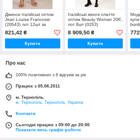
Джинси італійські оптом
Італійські жіночі плаття
Модн
Jean Louise Francosie
оптом Beauty Woman 20Є,
купи
(20543) лот 12шт за
лот 8шт (0253)
bonb
15.95Є
15 Є
821,42
8 909,50
772
₴
₴
Купити
Купити
Про нас
100% позитивних з 8 відгуків за рік
Працює з 05.06.2011
м. Тернопіль
м. Тернопіль, Тернопіль, Україна
Контакти
Сьогодні працює з 09:00 до 20:00
Показати весь графік роботи