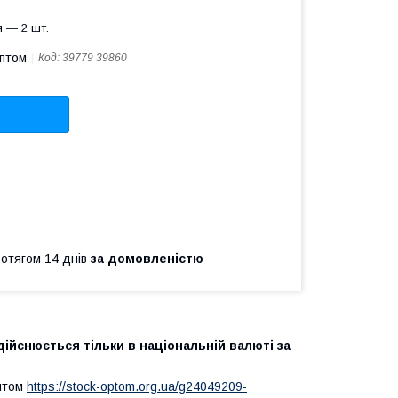
 — 2 шт.
оптом
Код:
39779 39860
ротягом 14 днів
за домовленістю
дійснюється тільки в національній валюті за
оптом
https://stock-optom.org.ua/g24049209-