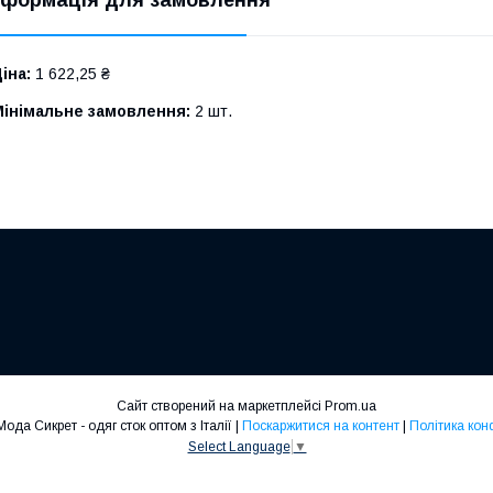
іна:
1 622,25 ₴
Мінімальне замовлення:
2 шт.
Сайт створений на маркетплейсі
Prom.ua
Moda Secret Мода Сикрет - одяг сток оптом з Італії |
Поскаржитися на контент
|
Політика кон
Select Language
▼