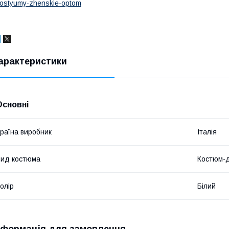
ostyumy-zhenskie-optom
арактеристики
Основні
раїна виробник
Італія
ид костюма
Костюм-д
олір
Білий
нформація для замовлення