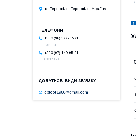
k
м. Тернопіль, Тернопіль, Україна
Х
+380 (96) 577-77-71
Тетяна
+380 (97) 140-95-21
Світлана
К
optopt.1986@gmail.com
В
К
І