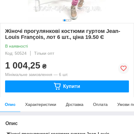
Жіночі прогулянкові костюми гуртом Jean-
Louis François, лот 6 шт., ціна 19.50 Є
В наявності
Код: 50524
Тільки опт
1 004,25
₴
Мінімальне замовлення — 6 шт.
Купити
Опис
Характеристики
Доставка
Оплата
Умови п
Опис
Жіночі прогулянкові костюми гуртом Jean-Louis