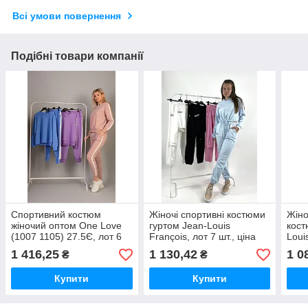
Всі умови повернення
Подібні товари компанії
Спортивний костюм
Жіночі спортивні костюми
Жіно
жіночий оптом One Love
гуртом Jean-Louis
кост
(1007 1105) 27.5Є, лот 6
François, лот 7 шт., ціна
Loui
шт
21.95 Є
шт.,
1 416,25
1 130,42
1 0
₴
₴
Купити
Купити