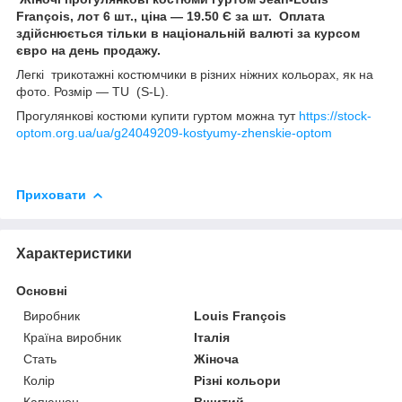
François, лот 6 шт., ціна — 19.50 Є за шт.
Оплата
здійснюється тільки в національній валюті за курсом
євро на день продажу.
Легкі трикотажні костюмчики в різних ніжних кольорах, як на
фото. Розмір — TU (S-L).
Прогулянкові костюми купити гуртом можна тут
https://stock-
optom.org.ua/ua/g24049209-kostyumy-zhenskie-optom
Приховати
Характеристики
Основні
Виробник
Louis François
Країна виробник
Італія
Стать
Жіноча
Колір
Різні кольори
Капюшон
Вшитий