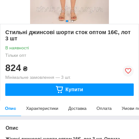
Стильні джинсові шорти сток оптом 16Є, лот
3 шт
В наявності
Тільки опт
824
₴
Мінімальне замовлення — 3 шт.
Купити
Опис
Характеристики
Доставка
Оплата
Умови п
Опис
Жіночі джинсові шорти оптом 16Є, лот 3 шт. Оплата