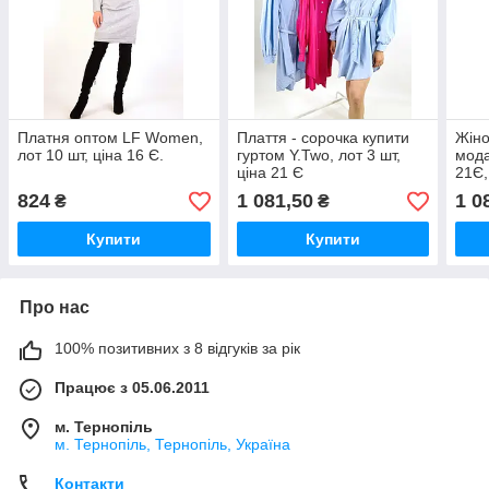
Платня оптом LF Women,
Плаття - сорочка купити
Жіно
лот 10 шт, ціна 16 Є.
гуртом Y.Two, лот 3 шт,
мода
ціна 21 Є
21Є,
824
1 081,50
1 0
₴
₴
Купити
Купити
Про нас
100% позитивних з 8 відгуків за рік
Працює з 05.06.2011
м. Тернопіль
м. Тернопіль, Тернопіль, Україна
Контакти