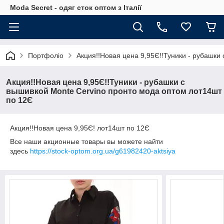
Moda Secret - одяг сток оптом з Італії
Портфоліо
Акция!!Новая цена 9,95Є!!Туники - рубашки
Акция!!Новая цена 9,95Є!!Туники - рубашки с
вышивкой Monte Cervino пронто мода оптом лот14шт
по 12Є
Акция!!Новая цена 9,95Є! лот14шт по 12Є
Все наши акционные товары вы можете найти
здесь
https://stock-optom.org.ua/g61982420-aktsiya