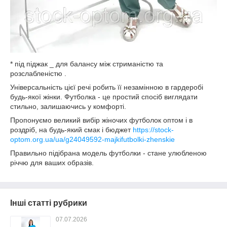
* під піджак _ для балансу між стриманістю та
розслабленістю .
Універсальність цієї речі робить її незамінною в гардеробі
будь-якої жінки. Футболка - це простий спосіб виглядати
стильно, залишаючись у комфорті.
Пропонуємо великий вибір жіночих футболок оптом і в
роздріб, на будь-який смак і бюджет
https://stock-
optom.org.ua/ua/g24049592-majkifutbolki-zhenskie
Правильно підібрана модель футболки - стане улюбленою
річчю для ваших образів.
Інші статті рубрики
07.07.2026