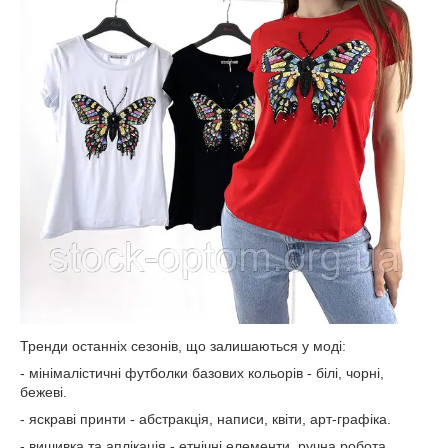
Тренди останніх сезонів, що залишаються у моді:
- мінімалістичні футболки базових кольорів - білі, чорні,
бежеві.
- яскраві принти - абстракція, написи, квіти, арт-графіка.
- вишивка та аплікація - етнічні елементи, ручна робота.