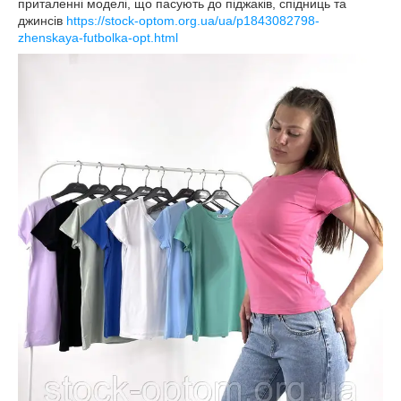
приталенні моделі, що пасують до піджаків, спідниць та
джинсів
https://stock-optom.org.ua/ua/p1843082798-
zhenskaya-futbolka-opt.html