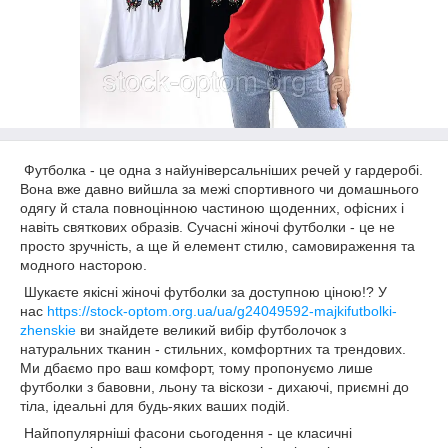
Футболка - це одна з найуніверсальніших речей у гардеробі.
Вона вже давно вийшла за межі спортивного чи домашнього
одягу й стала повноцінною частиною щоденних, офісних і
навіть святкових образів. Сучасні жіночі футболки - це не
просто зручність, а ще й елемент стилю, самовираження та
модного насторою.
Шукаєте якісні жіночі футболки за доступною ціною!? У
нас
https://stock-optom.org.ua/ua/g24049592-majkifutbolki-
zhenskie
ви знайдете великий вибір футболочок з
натуральних тканин - стильних, комфортних та трендових.
Ми дбаємо про ваш комфорт, тому пропонуємо лише
футболки з бавовни, льону та віскози - дихаючі, приємні до
тіла, ідеальні для будь-яких ваших подій.
Найпопулярніші фасони сьогодення - це класичні